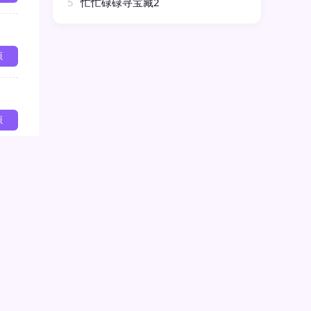
5
忙忙碌碌寻宝藏2
源
源
源
，其网盘资源文件的完整性需要您自行判断。如有侵犯您的
屏蔽删除处理！谢谢！
rld