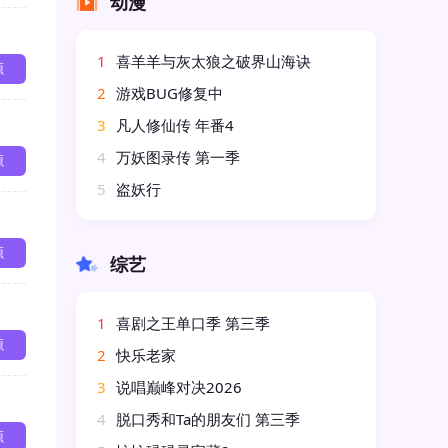
动漫
1
喜羊羊与灰太狼之破界山海诀
源
2
游戏BUG修复中
3
凡人修仙传 年番4
4
万妖图录传 第一季
源
5
盗妖行
源
综艺
1
喜剧之王单口季 第三季
源
2
快乐老家
3
说唱巅峰对决2026
4
脱口秀和Ta的朋友们 第三季
源