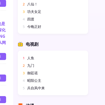
源
2
八仙！
3
功夫女足
】
4
四渡
也是
5
今晚正好
深化
NG
🔍网
电视剧
源
1
人鱼
2
九门
3
御廷谣
源
4
昭阳公主
5
兵自风中来
源