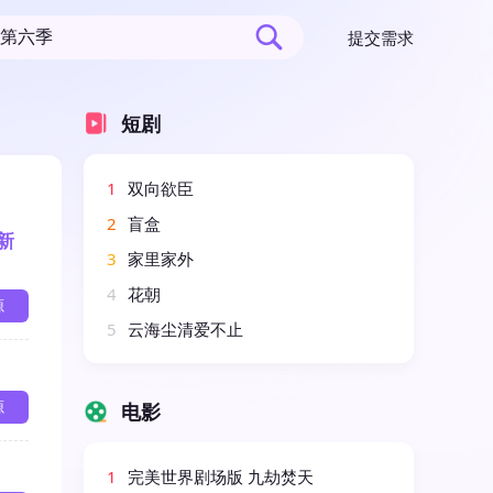
提交需求
短剧
1
双向欲臣
2
盲盒
更新
3
家里家外
4
花朝
源
5
云海尘清爱不止
源
电影
1
完美世界剧场版 九劫焚天