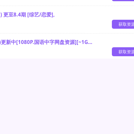
 更至8.4期 [综艺/恋爱],
获取资
更新中[1080P.国语中字网盘资源][~1G…
获取资
) 更至8.4期 综艺/恋爱
获取资
链接均指向第三方网盘或网站，本站不储存、复制、传播任何文件
明文件至邮箱 admin[#]soquark.com 及时与我们联系进行
情链接：
盘搜
｜
爱搜剧
｜
极搜剧
｜
TG小白
｜
搜好剧
｜
Hello New Wo