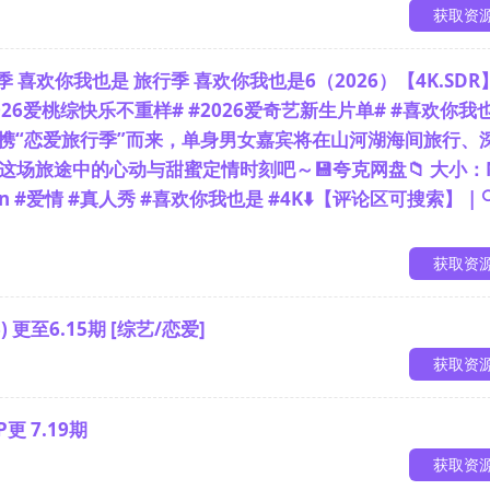
获取资
季 喜欢你我也是 旅行季 喜欢你我也是6（2026）【4K.SDR
2026爱桃综快乐不重样# #2026爱奇艺新生片单# #喜欢你我
P携“恋爱旅行季”而来，单身男女嘉宾将在山河湖海间旅行、
场旅途中的心动与甜蜜定情时刻吧～💾夸克网盘📁 大小：
uan #爱情 #真人秀 #喜欢你我也是 #4K⬇️【评论区可搜索】 | 
获取资
 更至6.15期 [综艺/恋爱]
获取资
更 7.19期
获取资